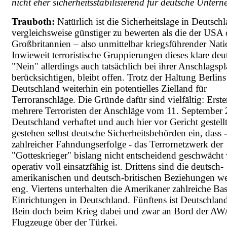
nicht eher sicherheitsstabilisierend für deutsche Unter
Trauboth:
Natürlich ist die Sicherheitslage in Deutsch
vergleichsweise günstiger zu bewerten als die der USA
Großbritannien – also unmittelbar kriegsführender Nati
Inwieweit terroristische Gruppierungen dieses klare deu
"Nein" allerdings auch tatsächlich bei ihrer Anschlagsp
berücksichtigen, bleibt offen. Trotz der Haltung Berlins 
Deutschland weiterhin ein potentielles Zielland für
Terroranschläge. Die Gründe dafür sind vielfältig: Ers
mehrere Terroristen der Anschläge vom 11. September 
Deutschland verhaftet und auch hier vor Gericht gestell
gestehen selbst deutsche Sicherheitsbehörden ein, dass -
zahlreicher Fahndungserfolge - das Terrornetzwerk der
"Gotteskrieger" bislang nicht entscheidend geschwäch
operativ voll einsatzfähig ist. Drittens sind die deutsch-
amerikanischen und deutsch-britischen Beziehungen wei
eng. Viertens unterhalten die Amerikaner zahlreiche Ba
Einrichtungen in Deutschland. Fünftens ist Deutschlan
Bein doch beim Krieg dabei und zwar an Bord der A
Flugzeuge über der Türkei.