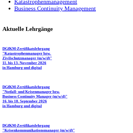
Katastrophenmanagement
Business Continuity Management
Aktuelle Lehrgänge
DGfKM-Zertifikatslehrgang
"Katastrophenmanager bzw.
Zivilschutzmanager (m/w/d)"
11. bis 13. November 2026
in Hamburg und digital
DGfKM-Zertifikatslehrgang
"Notfall- und Krisenmanager bzw.
Business Continuity Manager (m/w/d)"
16. bis 18. September 2026
in Hamburg und digital
DGfKM-Zertifikatslehrgang
"Krisenkommunikationsmanager (m/w/d)"