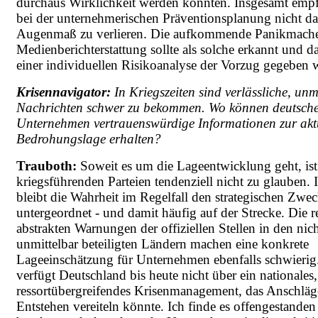
durchaus Wirklichkeit werden könnten. Insgesamt empf
bei der unternehmerischen Präventionsplanung nicht da
Augenmaß zu verlieren. Die aufkommende Panikmache
Medienberichterstattung sollte als solche erkannt und d
einer individuellen Risikoanalyse der Vorzug gegeben 
Krisennavigator:
In Kriegszeiten sind verlässliche, unm
Nachrichten schwer zu bekommen. Wo können deutsch
Unternehmen vertrauenswürdige Informationen zur akt
Bedrohungslage erhalten?
Trauboth:
Soweit es um die Lageentwicklung geht, ist
kriegsführenden Parteien tendenziell nicht zu glauben. 
bleibt die Wahrheit im Regelfall den strategischen Zwe
untergeordnet - und damit häufig auf der Strecke. Die r
abstrakten Warnungen der offiziellen Stellen in den nic
unmittelbar beteiligten Ländern machen eine konkrete
Lageeinschätzung für Unternehmen ebenfalls schwieri
verfügt Deutschland bis heute nicht über ein nationales,
ressortübergreifendes Krisenmanagement, das Anschläge
Entstehen vereiteln könnte. Ich finde es offengestanden