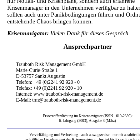
nur Notfall- und Krisenpläne, sondern auch erfahrene
Krisenmanager in den Unternehmen verfügbar zu halten
sollten auch unter Panikbedingungen führen und Ordn
entstehende Chaos bringen können.
Krisennavigator:
Vielen Dank für dieses Gespräch.
Ansprechpartner
Trauboth Risk Management GmbH
Marie-Curie-Straße 1
D-53757 Sankt Augustin
Telefon: +49 (0)2241 92 920 - 0
Telefax: +49 (0)2241 92 920 - 10
Internet: www.trauboth-risk-management.de
E-Mail: trm@trauboth-risk-management.de
Erstveröffentlichung im Krisennavigator (ISSN 1619-2389):
6. Jahrgang (2003), Ausgabe 3 (März)
Vervielfältigung und Verbreitung - auch auszugsweise - nur mit ausdrückli
schriftlicher Genehmigung des Krisennavigator - Institut für Krisenforschung