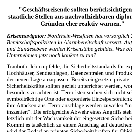
"Geschäftsreisende sollten berücksichtigen
staatliche Stellen aus nachvollziehbaren dipl
Gründen eher reaktiv warnen."
Krisennavigator:
Nordrhein-Westfalen hat vorsorglich
Bereitschaftspolizisten in Alarmbereitschaft versetzt. Au
und Bundesebene wurden Krisenstäbe gebildet. Was blei
Unternehmen jetzt noch konkret zu tun?
Trauboth: Ich empfehle, die Sicherheitsstandards für ex
Hochhäuser, Sendeanlagen, Datenzentralen und Produkt
der neuen Lage anzupassen. Bereits eingesetzte private
Sicherheitskräfte sollten gezielt unterrichtet werden, w
besonders zu achten ist. Terroristen suchen sich nicht se
symbolträchtige Orte oder exponierte Einzelpersönlichk
ihre Attacken aus. Terroranschläge werden zuweilen "m
inszeniert". Die erfolgreiche Abwehr eines Angriffs steht
letztlich mit der Wachsamkeit der eingesetzten Sicherhei
Kommt es tatsächlich zu einem Anschlag auf deutsche
wird der Bedarf an privaten Sicherheitskräften für Obje