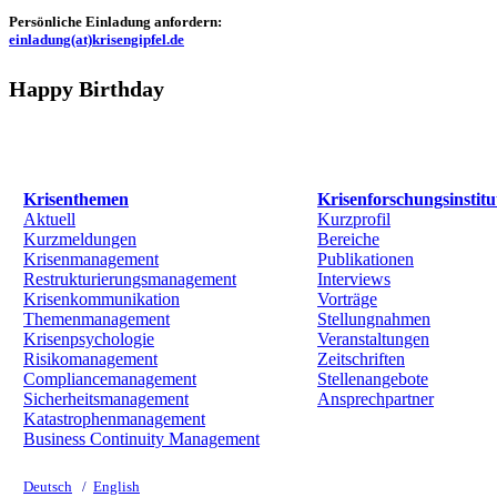
Persönliche Einladung anfordern:
einladung(at)krisengipfel.de
Happy Birthday
Krisenthemen
Krisenforschungsinstitu
Aktuell
Kurzprofil
Kurzmeldungen
Bereiche
Krisenmanagement
Publikationen
Restrukturierungsmanagement
Interviews
Krisenkommunikation
Vorträge
Themenmanagement
Stellungnahmen
Krisenpsychologie
Veranstaltungen
Risikomanagement
Zeitschriften
Compliancemanagement
Stellenangebote
Sicherheitsmanagement
Ansprechpartner
Katastrophenmanagement
Business Continuity Management
Deutsch
/
English