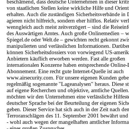
beschämend, dass deutsche Unternehmen in dieser kriti
von staatlichen Stellen keine wirkliche Hilfe und Orien
erhalten. Auch die zuständigen Sicherheitsverbände in
agieren nicht hilfreich, sondern eher hilflos. Relativ ver
wenngleich auch meist zeitverzögert – sind die Reisein
des
Auswärtigen Amtes
. Auch große Onlinemedien – w
Spiegel.de
oder
Welt.de
– gewichten recht gekonnt zwi
manipulierten und verlässlichen Informationen. Darübe
können Sicherheitsdossiers von vorwiegend US-amerik
Anbietern käuflich erworben werden. Fast alle großen
internationalen Konzerne haben entsprechende Online-
Abonnement. Eine recht gute Internet-Quelle ist auch
www.airsecurity.com. Für unsere eigenen Kunden gebe
regelmäßig sogenannte "Lageanalysen" heraus. Diese st
auf eigene Recherchen und objektive, amtliche Quellen
möchten wir den Unternehmen eine verlässliche Hilfest
deutscher Sprache bei der Beurteilung der eigenen Siche
geben. Dieser Service hat sich auch in der Zeit nach de
Terroranschlägen des 11. September 2001 bewährt und e
- wohl auch wegen der mangelhaften amtlicher Informat
- eines großen Zuspruches.