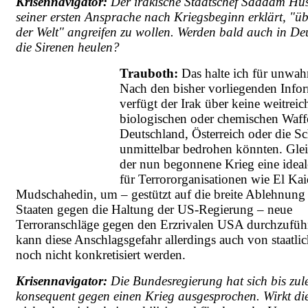
Krisennavigator:
Der irakische Staatschef Saddam Hus
seiner ersten Ansprache nach Kriegsbeginn erklärt, "üb
der Welt" angreifen zu wollen. Werden bald auch in De
die Sirenen heulen?
Trauboth:
Das halte ich für unwahr
Nach den bisher vorliegenden Info
verfügt der Irak über keine weitrei
biologischen oder chemischen Waff
Deutschland, Österreich oder die S
unmittelbar bedrohen könnten. Glei
der nun begonnene Krieg eine ideal
für Terrororganisationen wie El Kai
Mudschahedin, um – gestützt auf die breite Ablehnung 
Staaten gegen die Haltung der US-Regierung – neue
Terroranschläge gegen den Erzrivalen USA durchzufüh
kann diese Anschlagsgefahr allerdings auch von staatlic
noch nicht konkretisiert werden.
Krisennavigator:
Die Bundesregierung hat sich bis zule
konsequent gegen einen Krieg ausgesprochen. Wirkt di