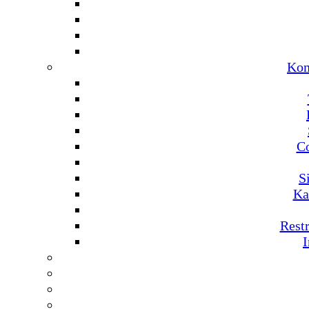
Kom
C
S
Ka
Rest