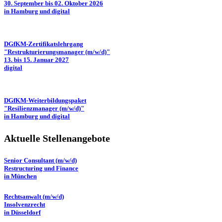
30. September bis 02. Oktober 2026
in Hamburg und digital
DGfKM-Zertifikatslehrgang
"Restrukturierungsmanager (m/w/d)"
13. bis 15. Januar 2027
digital
DGfKM-Weiterbildungspaket
"Resilienzmanager (m/w/d)"
in Hamburg und digital
Aktuelle Stellenangebote
Senior Consultant (m/w/d)
Restructuring und Finance
in München
Rechtsanwalt (m/w/d)
Insolvenzrecht
in Düsseldorf