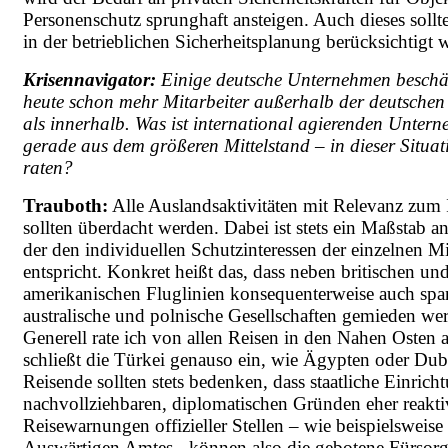
Personenschutz sprunghaft ansteigen. Auch dieses sollte
in der betrieblichen Sicherheitsplanung berücksichtigt 
Krisennavigator:
Einige deutsche Unternehmen beschä
heute schon mehr Mitarbeiter außerhalb der deutschen
als innerhalb. Was ist international agierenden Unter
gerade aus dem größeren Mittelstand – in dieser Situat
raten?
Trauboth:
Alle Auslandsaktivitäten mit Relevanz zum 
sollten überdacht werden. Dabei ist stets ein Maßstab a
der den individuellen Schutzinteressen der einzelnen Mi
entspricht. Konkret heißt das, dass neben britischen un
amerikanischen Fluglinien konsequenterweise auch spa
australische und polnische Gesellschaften gemieden wer
Generell rate ich von allen Reisen in den Nahen Osten 
schließt die Türkei genauso ein, wie Ägypten oder Dub
Reisende sollten stets bedenken, dass staatliche Einrich
nachvollziehbaren, diplomatischen Gründen eher reakt
Reisewarnungen offizieller Stellen – wie beispielsweise
Auswärtigen Amtes - können also die gebotene Fürsorg