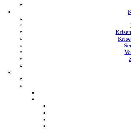
K
Krise
Krise
Se
Vo