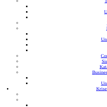
U
Un
Co
Si
Kat
Busine
Un
Krise