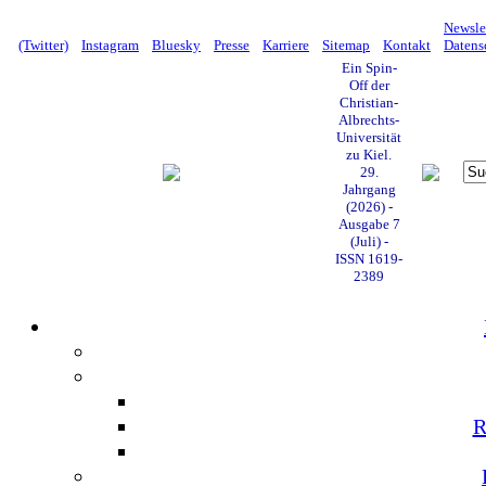
Newsle
(Twitter)
Instagram
Bluesky
Presse
Karriere
Sitemap
Kontakt
Datens
Ein Spin-
Off der
Christian-
Albrechts-
Universität
zu Kiel.
29.
Jahrgang
(2026) -
Ausgabe 7
(Juli) -
ISSN 1619-
2389
R